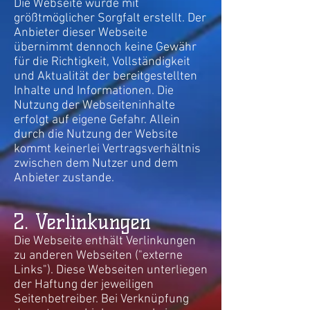
Die Webseite wurde mit
größtmöglicher Sorgfalt erstellt. Der
Anbieter dieser Webseite
übernimmt dennoch keine Gewähr
für die Richtigkeit, Vollständigkeit
und Aktualität der bereitgestellten
Inhalte und Informationen. Die
Nutzung der Webseiteninhalte
erfolgt auf eigene Gefahr. Allein
durch die Nutzung der Website
kommt keinerlei Vertragsverhältnis
zwischen dem Nutzer und dem
Anbieter zustande.
2. Verlinkungen
Die Webseite enthält Verlinkungen
zu anderen Webseiten ("externe
Links"). Diese Webseiten unterliegen
der Haftung der jeweiligen
Seitenbetreiber. Bei Verknüpfung